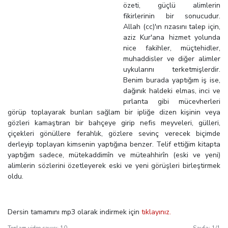
özeti, güçlü alimlerin
fikirlerinin bir sonucudur.
Allah (cc)'ın rızasını talep için,
aziz Kur'ana hizmet yolunda
nice fakihler, müçtehidler,
muhaddisler ve diğer alimler
uykularını terketmişlerdir.
Benim burada yaptığım iş ise,
dağınık haldeki elmas, inci ve
pırlanta gibi mücevherleri
görüp toplayarak bunları sağlam bir ipliğe dizen kişinin veya
gözleri kamaştıran bir bahçeye girip nefis meyveleri, gülleri,
çiçekleri gönüllere ferahlık, gözlere sevinç verecek biçimde
derleyip toplayan kimsenin yaptığına benzer. Telif ettiğim kitapta
yaptığım sadece, mütekaddimîn ve müteahhirîn (eski ve yeni)
alimlerin sözlerini özetleyerek eski ve yeni görüşleri birleştirmek
oldu.
Dersin tamamını mp3 olarak indirmek için
tıklayınız.