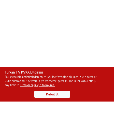
Furkan TV KVKK Bildirimi
Bu sitede hizmetlerimizden en iyi şekilde faydalanabilmeniz için çerezler
kullanılmaktadır. Sitemizi ziyaret ederek, çerez kullanımını kabul etmiş
sayılırsınız.
Detaylı bilgi için tıklayınız.
Kabul Et