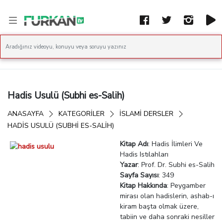
Hadis Usulü (Subhi es-Salih)
ANASAYFA
KATEGORİLER
İSLAMI DERSLER
HADIS USULÜ (SUBHI ES-SALIH)
Kitap Adı
: Hadis İlimleri Ve
Hadis Istılahları
Yazar
: Prof. Dr. Subhi es-Salih
Sayfa Sayısı
: 349
Kitap Hakkında
: Peygamber
mirası olan hadislerin, ashab-ı
kiram başta olmak üzere,
tabiin ve daha sonraki nesiller