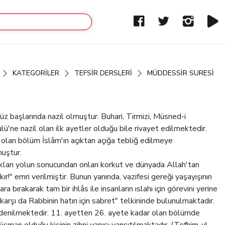
KATEGORİLER
TEFSIR DERSLERI
MÜDDESSIR SURESI
üz başlarında nazil olmuştur. Buhari, Tirmizi, Müsned-i
'ne nazil olan ilk ayetler olduğu bile rivayet edilmektedir.
 olan bölüm İslâm'ın açıktan açığa tebliğ edilmeye
muştur.
ukları yolun sonucundan onları korkut ve dünyada Allah'tan
ır!" emri verilmiştir. Bunun yanında, vazifesi gereği yaşayışının
bırakarak tam bir ihlâs ile insanların ıslahı için görevini yerine
şı da Rabbinin hatırı için sabret" telkininde bulunulmaktadır.
" denilmektedir. 11. ayetten 26. ayete kadar olan bölümde