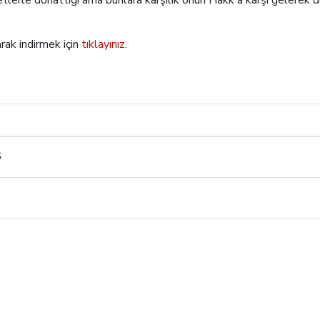
tlerle donattığı ama bunlara karşılık onun Hakk'a karşı gelerek dü
ak indirmek için
tıklayınız.
6