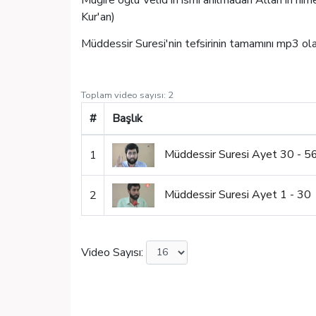
Muğire oğlu Velid'in ismi anılmadan Allah'ın nime
Kur'an)
Müddessir Suresi'nin tefsirinin tamamını
mp3 olar
Toplam video sayısı:
2
#
Başlık
Müddessir Suresi Ayet 30 - 5
1
Müddessir Suresi Ayet 1 - 30
2
Video Sayısı: