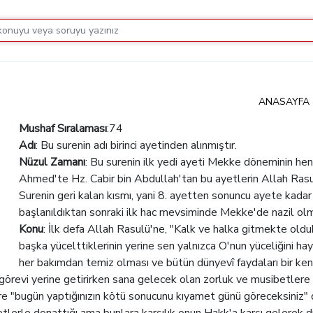
ANASAYFA
Mushaf Sıralaması
:74
Adı
: Bu surenin adı birinci ayetinden alınmıştır.
Nüzul Zamanı
: Bu surenin ilk yedi ayeti Mekke döneminin hen
Ahmed'te Hz. Cabir bin Abdullah'tan bu ayetlerin Allah Rasulü
Surenin geri kalan kısmı, yani 8. ayetten sonuncu ayete kadar
başlanıldıktan sonraki ilk hac mevsiminde Mekke'de nazil ol
Konu
: İlk defa Allah Rasulü'ne, "Kalk ve halka gitmekte old
başka yücelttiklerinin yerine sen yalnızca O'nun yüceliğini hayk
her bakımdan temiz olması ve bütün dünyevî faydaları bir kenara 
evi yerine getirirken sana gelecek olan zorluk ve musibetlere kar
ere "bugün yaptığınızın kötü sonucunu kıyamet günü göreceksiniz