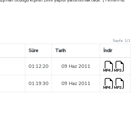
şman olduğu kişinin zihni yapısı yansıtılmaktadır. (Tefhim-ul
Sayfa:
1
/
1
Süre
Tarih
İndir
01:12:20
09 Haz 2011
01:19:30
09 Haz 2011