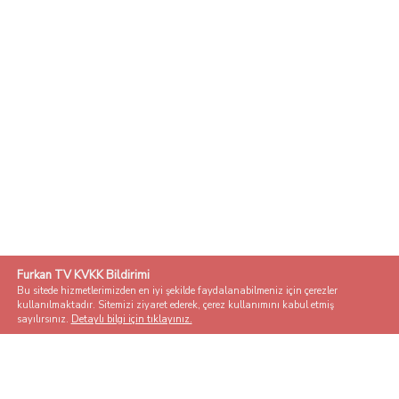
Furkan TV KVKK Bildirimi
Bu sitede hizmetlerimizden en iyi şekilde faydalanabilmeniz için çerezler
kullanılmaktadır. Sitemizi ziyaret ederek, çerez kullanımını kabul etmiş
sayılırsınız.
Detaylı bilgi için tıklayınız.
Kabul Et