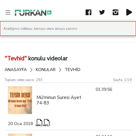
"Tevhid"
konulu videolar
ANASAYFA
KONULAR
TEVHID
Toplam video sayısı:
293
Sayfa:
1
/
19
01:39:56
Mü'minun Suresi Ayet
74-83
20 Oca 2018