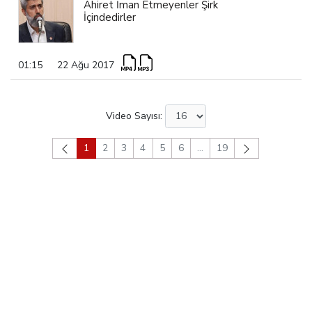
Ahiret İman Etmeyenler Şirk
İçindedirler
01:15
22 Ağu 2017
Video Sayısı:
1
2
3
4
5
6
...
19