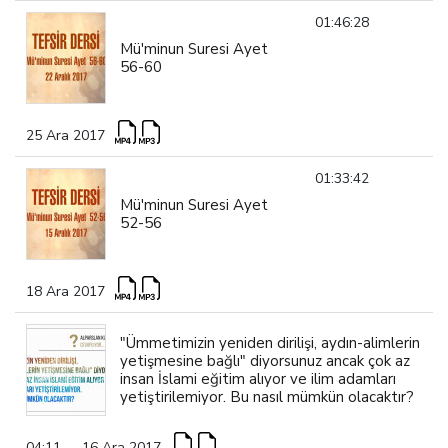
01:46:28
Mü'minun Suresi Ayet
56-60
25 Ara 2017
01:33:42
Mü'minun Suresi Ayet
52-56
18 Ara 2017
"Ümmetimizin yeniden dirilişi, aydın-alimlerin
yetişmesine bağlı" diyorsunuz ancak çok az
insan İslami eğitim alıyor ve ilim adamları
yetiştirilemiyor. Bu nasıl mümkün olacaktır?
04:11
16 Ara 2017