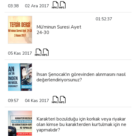
03:38
02 Ara 2017
01:52:37
Mü'minun Suresi Ayet
24-30
05 Kas 2017
İhsan Şenocak'ın görevinden alınmasını nasıl
değerlendiriyorsunuz?
09:57
04 Kas 2017
Karakteri bozulduğu için korkak veya riyakar
olan kimse bu karakterden kurtulmak için ne
yapmalıdır?