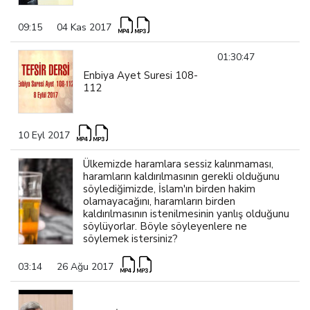
09:15
04 Kas 2017
01:30:47
Enbiya Ayet Suresi 108-
112
10 Eyl 2017
Ülkemizde haramlara sessiz kalınmaması,
haramların kaldırılmasının gerekli olduğunu
söylediğimizde, İslam'ın birden hakim
olamayacağını, haramların birden
kaldırılmasının istenilmesinin yanlış olduğunu
söylüyorlar. Böyle söyleyenlere ne
söylemek istersiniz?
03:14
26 Ağu 2017