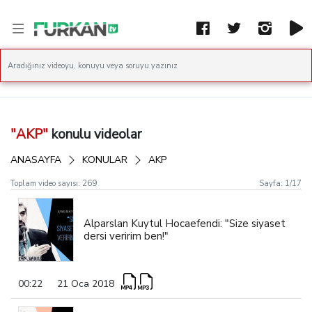
"AKP"
konulu videolar
ANASAYFA
KONULAR
AKP
Toplam video sayısı:
269
Sayfa:
1
/
17
Alparslan Kuytul Hocaefendi: "Size siyaset
dersi veririm ben!"
00:22
21 Oca 2018