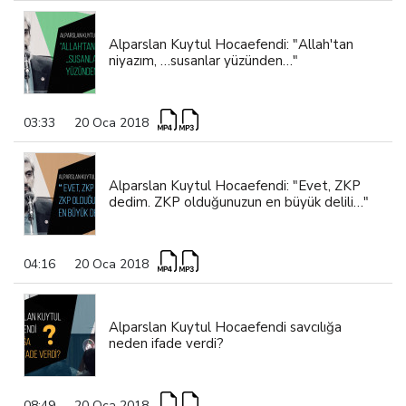
Alparslan Kuytul Hocaefendi: "Allah'tan
niyazım, …susanlar yüzünden…"
03:33
20 Oca 2018
Alparslan Kuytul Hocaefendi: "Evet, ZKP
dedim. ZKP olduğunuzun en büyük delili…"
04:16
20 Oca 2018
Alparslan Kuytul Hocaefendi savcılığa
neden ifade verdi?
08:49
20 Oca 2018