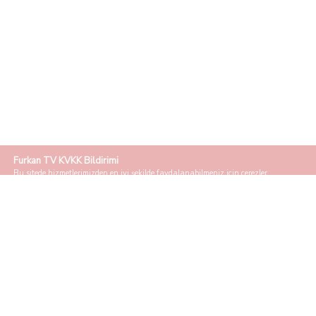
Furkan TV KVKK Bildirimi
Bu sitede hizmetlerimizden en iyi şekilde faydalanabilmeniz için çerezler
kullanılmaktadır. Sitemizi ziyaret ederek, çerez kullanımını kabul etmiş
sayılırsınız.
Detaylı bilgi için tıklayınız.
Kabul Et
Telefon:
0555 123 45 67
E-posta:
info@furkantv.org
YARDIMCI LİNKLER
Konular