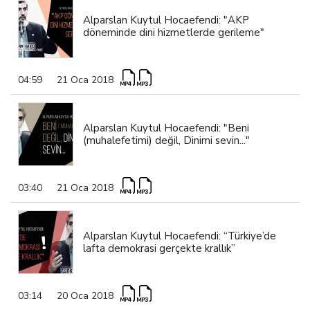
Alparslan Kuytul Hocaefendi: "AKP
döneminde dini hizmetlerde gerileme"
04:59
21 Oca 2018
Alparslan Kuytul Hocaefendi: "Beni
(muhalefetimi) değil, Dinimi sevin..."
03:40
21 Oca 2018
Alparslan Kuytul Hocaefendi: “Türkiye’de
lafta demokrasi gerçekte krallık”
03:14
20 Oca 2018