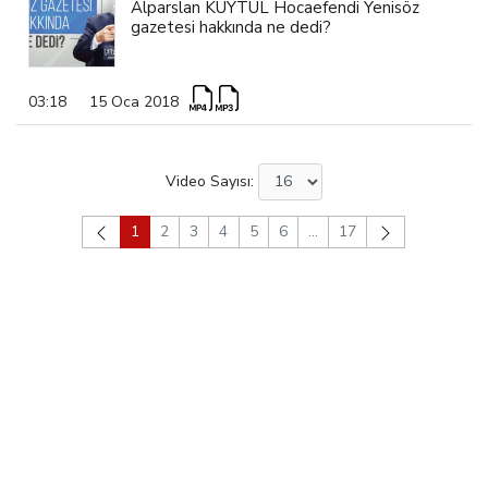
Alparslan KUYTUL Hocaefendi Yenisöz
gazetesi hakkında ne dedi?
03:18
15 Oca 2018
Video Sayısı:
1
2
3
4
5
6
...
17