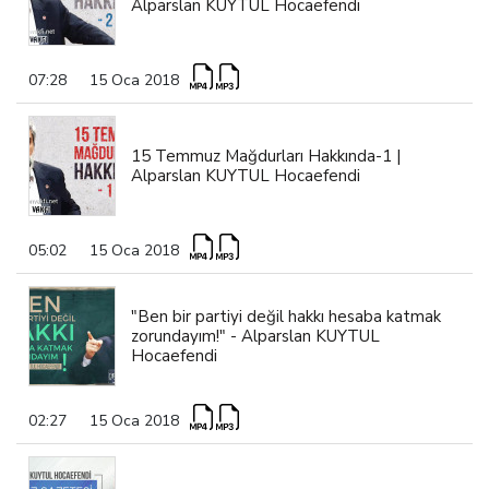
Alparslan KUYTUL Hocaefendi
07:28
15 Oca 2018
15 Temmuz Mağdurları Hakkında-1 |
Alparslan KUYTUL Hocaefendi
05:02
15 Oca 2018
"Ben bir partiyi değil hakkı hesaba katmak
zorundayım!" - Alparslan KUYTUL
Hocaefendi
02:27
15 Oca 2018