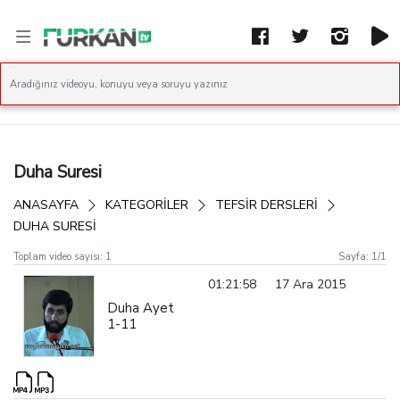
Duha Suresi
ANASAYFA
KATEGORİLER
TEFSIR DERSLERI
DUHA SURESI
Toplam video sayısı:
1
Sayfa:
1
/
1
01:21:58
17 Ara 2015
Duha Ayet
1-11