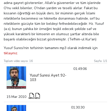
adına gayret gösterenler, Allah'a güvenenler ve tüm işlerinde
O'nu vekil bilenler, O'ndan yardım ve teselli alırlar. Fakat bu
kıssanın öğrettiği en büyük ders, bir müminin gerçek İslami
niteliklerle bezenmesi ve hikmetle donanması halinde, sırf bu
niteliklerin gücüyle tüm bir beldeyi fethedebileceğidir. Hz. Yusuf
(a.s), bunun şahika bir örneğini teşkil edecek şekilde saf ve
yüksek karakterli bir kimsenin en olumsuz şartlar altında bile
başarılı olabileceğini bizzat göstremiştir. (Tefhim-ul Kur'an)
Yusuf Suresi'nin tefsirinin tamamını
mp3 olarak indirmek için
tıklayınız.
Toplam video sayısı:
16
Sayfa:
1
/
1
01:49:06
Yusuf Suresi Ayet 92-
103
15 Mar 2010
01:30:30