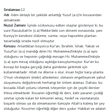
Sıralaması
:12
Adı
: Adını detaylı bir şekilde anlattığı Yusuf (a.s)'ın kıssasından
almaktadır.
Nuzul Zamanı
: İçinde sözkonusu edilen olaylar gösteriyor ki, bu
sure Rasulullah'ın (s.a) Mekke'deki son dönemi esnasında, yani
Kureyş'in kendisini öldürme, sürme, veya hapsetme planları
tasarladığı sırada nazil olmuştur.
Konusu
: Anlattıkları boyunca Kur'an, İbrahim, İshak, Yakub ve
Yusuf'un (a.s) inandığı dinin Hz. Muhammed'inkiyle (s.a) aynı
olduğunu ve hepsinin çağırdığı mesajın Hz. Muhammed'inkiyle
(s.a) aynı mesaj olduğunu açıklığa kavuşturmuştur. Kur'an bu
kıssayı bir başka gerçeği daha gündeme getirmek için
kullanmaktadır: Allah ne dilerse o olur; insan hiçbir karşı-planla
O'nun stratejisini (mekr) altedemez, olmasını engelleyecek yahut
oluşumunu değiştirecek herhangi bir önlem alamaz. Dahası, bu
kıssada Allah yolunu izlemek isteyenler için de çeşitli dersler
ihtiva etmektedir. Kıssanın öğrettiği ilk ders, ilahi yasanın çizdiği
sınırlar içinde kalan bir kimsenin amaç, hedef ve vasıtalarıyla
başarılı olması ya da olmamasının tümüyle Allah'a kalmış bir şey
olduğudur. Kıssa'nın öğrettiği diğer ders şudur: Hakikat ve adalet