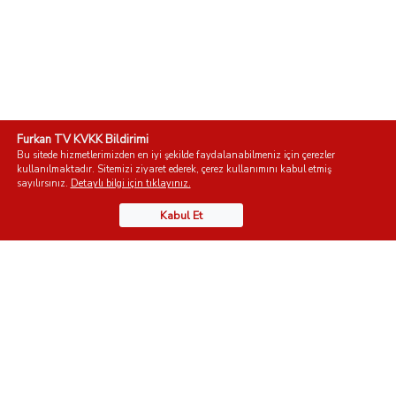
Furkan TV KVKK Bildirimi
Bu sitede hizmetlerimizden en iyi şekilde faydalanabilmeniz için çerezler
kullanılmaktadır. Sitemizi ziyaret ederek, çerez kullanımını kabul etmiş
sayılırsınız.
Detaylı bilgi için tıklayınız.
Kabul Et
Telefon:
0555 123 45 67
E-posta:
info@furkantv.org
YARDIMCI LİNKLER