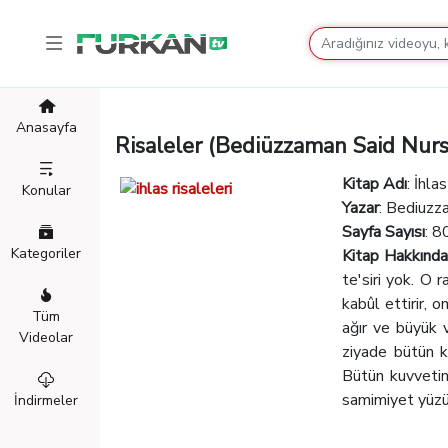
Anasayfa
Risaleler (Bediüzzaman Said Nurs
Kitap Adı
: İhla
Konular
Yazar
: Bediuzz
Sayfa Sayısı
: 8
Kategoriler
Kitap Hakkında
te'siri yok. O 
kabûl ettirir, 
Tüm
ağır ve büyük 
Videolar
ziyade bütün k
Bütün kuvvetini
samimiyet yüzü
İndirmeler