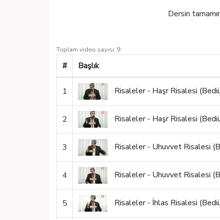
Dersin tamamın
Toplam video sayısı:
9
#
Başlık
Risaleler - Haşr Risalesi (Bed
1
Risaleler - Haşr Risalesi (Bed
2
Risaleler - Uhuvvet Risalesi (
3
Risaleler - Uhuvvet Risalesi (
4
Risaleler - İhlas Risalesi (Bed
5