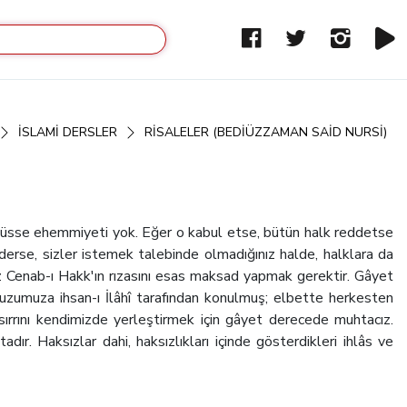
İSLAMI DERSLER
RISALELER (BEDIÜZZAMAN SAID NURSI)
 küsse ehemmiyeti yok. Eğer o kabul etse, bütün halk reddetse
ederse, sizler istemek talebinde olmadığınız halde, halklara da
nız Cenab-ı Hakk'ın rızasını esas maksad yapmak gerektir.
Gâyet
muzumuza ihsan-ı İlâhî tarafından konulmuş; elbette herkesten
ırrını kendimizde yerleştirmek için gâyet derecede muhtacız.
dır. Haksızlar dahi, haksızlıkları içinde gösterdikleri ihlâs ve