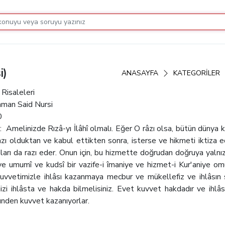
i)
ANASAYFA
KATEGORİLER
s Risaleleri
aman Said Nursi
0
:
Amelinizde Rızâ-yı İlâhî olmalı. Eğer O râzı olsa, bütün dünya
razı olduktan ve kabul ettikten sonra, isterse ve hikmeti iktiza 
onları da razı eder. Onun için, bu hizmette doğrudan doğruya yal
ve umumî ve kudsî bir vazife-i îmaniye ve hizmet-i Kur'aniye o
uvvetimizle ihlâsı kazanmaya mecbur ve mükellefiz ve ihlâsın s
zi ihlâsta ve hakda bilmelisiniz. Evet kuvvet hakdadır ve ihlâsta
nden kuvvet kazanıyorlar.