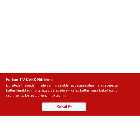
Furkan TV KVKK Bildirimi
Bu sitede hizmetlerimizden en iyi şekilde faydalanabilmeniz için çerezler
kullanılmaktadır. Sitemizi ziyaret ederek, çerez kullanımını kabul etmiş
sayılırsınız.
Detaylı bilgi için tıklayınız.
Kabul Et