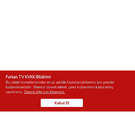
Furkan TV KVKK Bildirimi
Bu sitede hizmetlerimizden en iyi şekilde faydalanabilmeniz için çerezler
kullanılmaktadır. Sitemizi ziyaret ederek, çerez kullanımını kabul etmiş
sayılırsınız.
Detaylı bilgi için tıklayınız.
Kabul Et