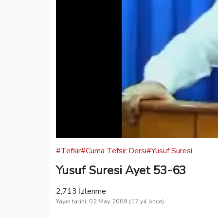
#Tefsir
#Cuma Tefsir Dersi
#Yusuf Suresi
Yusuf Suresi Ayet 53-63
2,713 İzlenme
Yayın tarihi: 02 May 2009 (17 yıl önce)