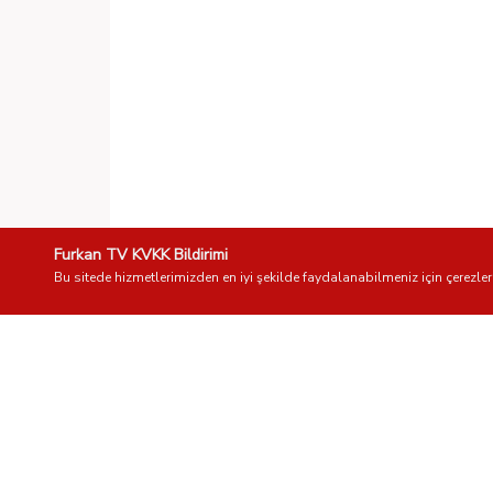
Furkan TV KVKK Bildirimi
Bu sitede hizmetlerimizden en iyi şekilde faydalanabilmeniz için çerezler 
Telefon:
0555 123 45 67
E-posta:
info@furkantv.org