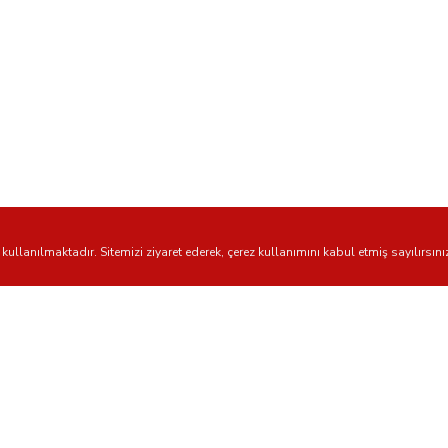
kullanılmaktadır. Sitemizi ziyaret ederek, çerez kullanımını kabul etmiş sayılırsını
YARDIMCI LİNKLER
KATEGORİLER
Konular
Kısa Kesitler
Yayınlar
Kategoriler