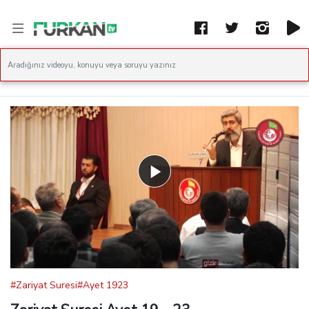
Play
Video
#Zariyat Suresi
#Ayet 1923