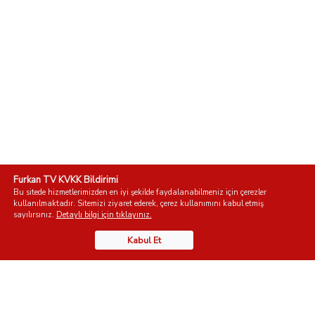
Furkan TV KVKK Bildirimi
Bu sitede hizmetlerimizden en iyi şekilde faydalanabilmeniz için çerezler
kullanılmaktadır. Sitemizi ziyaret ederek, çerez kullanımını kabul etmiş
sayılırsınız.
Detaylı bilgi için tıklayınız.
Kabul Et